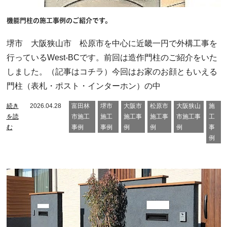
機能門柱の施工事例のご紹介です。
堺市 大阪狭山市 松原市を中心に近畿一円で外構工事を
行っているWest-BCです。前回は造作門柱のご紹介をいた
しました。（記事はコチラ）今回はお家のお顔ともいえる
門柱（表札・ポスト・インターホン）の中
続き
2026.04.28
富田林
堺市
大阪市
松原市
大阪狭山
施
を読
市施工
施工
施工事
施工事
市施工事
工
む
事例
事例
例
例
例
事
例