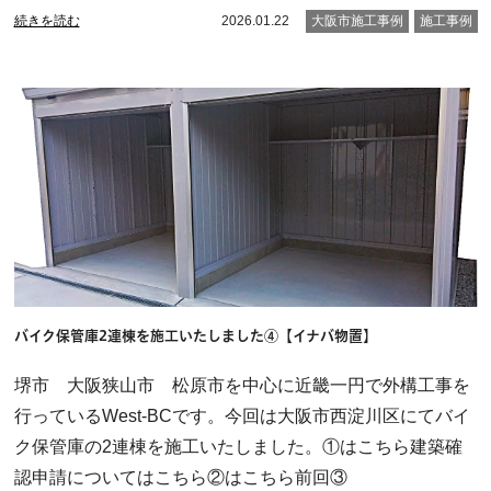
続きを読む
2026.01.22
大阪市施工事例
施工事例
バイク保管庫2連棟を施工いたしました④【イナバ物置】
堺市 大阪狭山市 松原市を中心に近畿一円で外構工事を
行っているWest-BCです。今回は大阪市西淀川区にてバイ
ク保管庫の2連棟を施工いたしました。①はこちら建築確
認申請についてはこちら②はこちら前回③