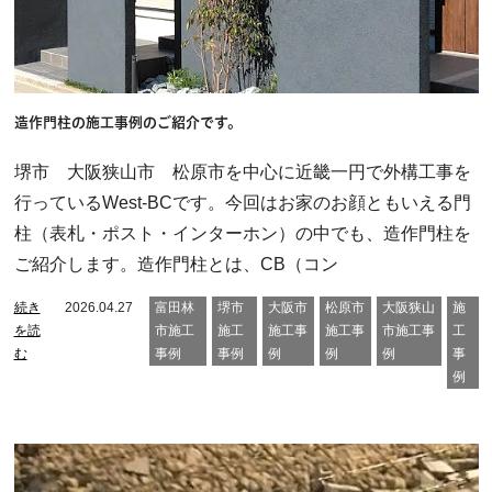
造作門柱の施工事例のご紹介です。
堺市 大阪狭山市 松原市を中心に近畿一円で外構工事を
行っているWest-BCです。今回はお家のお顔ともいえる門
柱（表札・ポスト・インターホン）の中でも、造作門柱を
ご紹介します。造作門柱とは、CB（コン
続き
2026.04.27
富田林
堺市
大阪市
松原市
大阪狭山
施
を読
市施工
施工
施工事
施工事
市施工事
工
む
事例
事例
例
例
例
事
例