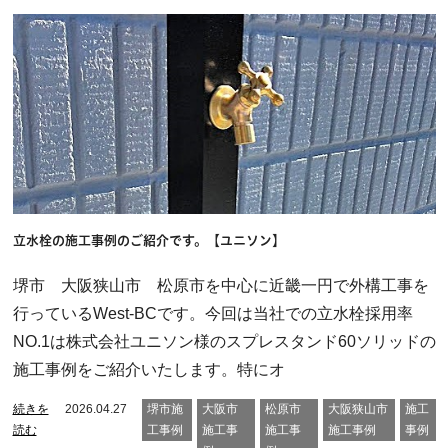
立水栓の施工事例のご紹介です。【ユニソン】
堺市 大阪狭山市 松原市を中心に近畿一円で外構工事を
行っているWest-BCです。今回は当社での立水栓採用率
NO.1は株式会社ユニソン様のスプレスタンド60ソリッドの
施工事例をご紹介いたします。特にオ
続きを
2026.04.27
堺市施
大阪市
松原市
大阪狭山市
施工
読む
工事例
施工事
施工事
施工事例
事例