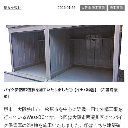
続きを読む
2026.01.22
大阪市施工事例
施工事例
バイク保管庫2連棟を施工いたしました③【イナバ物置】《布基礎 後
編》
堺市 大阪狭山市 松原市を中心に近畿一円で外構工事を
行っているWest-BCです。今回は大阪市西淀川区にてバイ
ク保管庫の2連棟を施工いたしました。①はこちら建築確