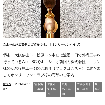
立水栓の施工事例のご紹介です。【オンリーワンクラブ】
堺市 大阪狭山市 松原市を中心に近畿一円で外構工事を
行っているWest-BCです。今回は前回の株式会社ユニソン
様の立水栓施工事例のご紹介（ブログはこちら）に続きま
してオンリーワンクラブ様の商品のご案内
続きを
2026.04.27
堺市施
大阪市
松原市
大阪狭山市
施工
読む
工事例
施工事
施工事
施工事例
事例
例
例