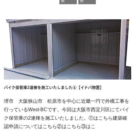
例
例
バイク保管庫2連棟を施工いたしました⑥【イナバ物置】
堺市 大阪狭山市 松原市を中心に近畿一円で外構工事を
行っているWest-BCです。今回は大阪市西淀川区にてバイ
ク保管庫の2連棟を施工いたしました。①はこちら建築確
認申請についてはこちら②はこちら③はこ