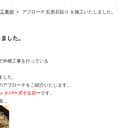
工事例
アプローチ 乱形石貼り を施工いたしました。
お客様へのお知ら
大阪狭山市施工事
お客様のお声
よくある質問
施工事例
設計事例
せ
例
しました。
で外構工事を行っている
ました。
のアプローチをご紹介いたします。
ン トパーズイエロー
です。
個…