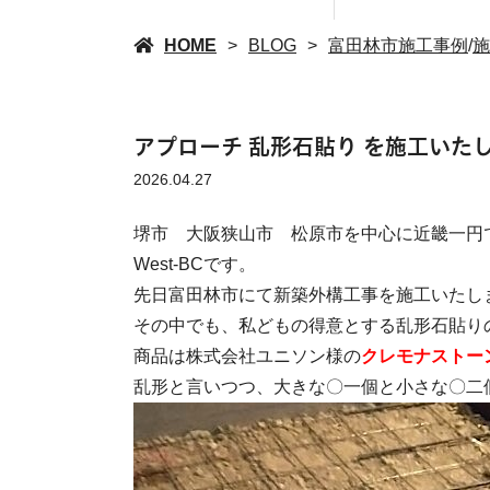
HOME
BLOG
富田林市施工事例
/
施
アプローチ 乱形石貼り を施工いた
2026.04.27
堺市 大阪狭山市 松原市を中心に近畿一円
West-BCです。
先日富田林市にて新築外構工事を施工いたし
その中でも、私どもの得意とする乱形石貼り
商品は株式会社ユニソン様の
クレモナストー
乱形と言いつつ、大きな〇一個と小さな〇二